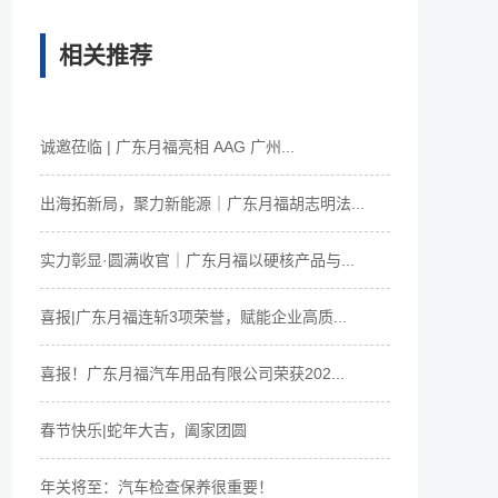
相关推荐
诚邀莅临 | 广东月福亮相 AAG 广州...
出海拓新局，聚力新能源｜广东月福胡志明法...
实力彰显·圆满收官｜广东月福以硬核产品与...
喜报|广东月福连斩3项荣誉，赋能企业高质...
喜报！广东月福汽车用品有限公司荣获202...
春节快乐|蛇年大吉，阖家团圆
年关将至：汽车检查保养很重要！