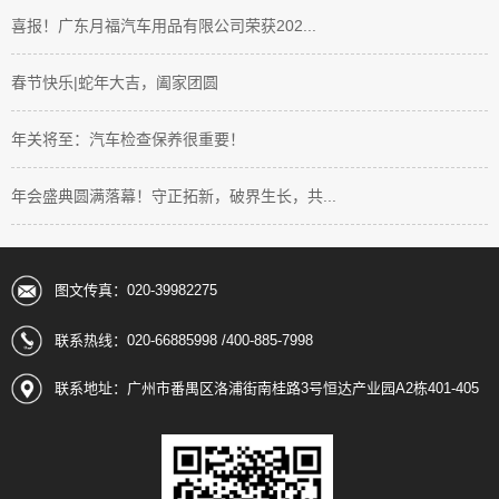
喜报！广东月福汽车用品有限公司荣获202...
春节快乐|蛇年大吉，阖家团圆
年关将至：汽车检查保养很重要！
年会盛典圆满落幕！守正拓新，破界生长，共...
图文传真：020-39982275
联系热线：020-66885998 /400-885-7998
联系地址：广州市番禺区洛浦街南桂路3号恒达产业园A2栋401-405