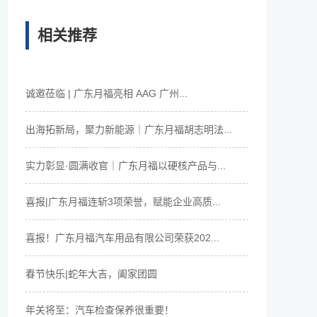
相关推荐
诚邀莅临 | 广东月福亮相 AAG 广州...
出海拓新局，聚力新能源｜广东月福胡志明法...
实力彰显·圆满收官｜广东月福以硬核产品与...
喜报|广东月福连斩3项荣誉，赋能企业高质...
喜报！广东月福汽车用品有限公司荣获202...
春节快乐|蛇年大吉，阖家团圆
年关将至：汽车检查保养很重要！