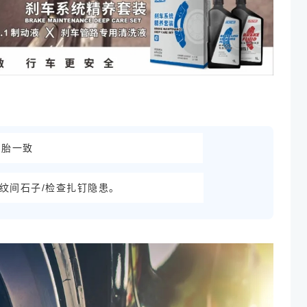
四胎一致
纹间石子/检查扎钉隐患。