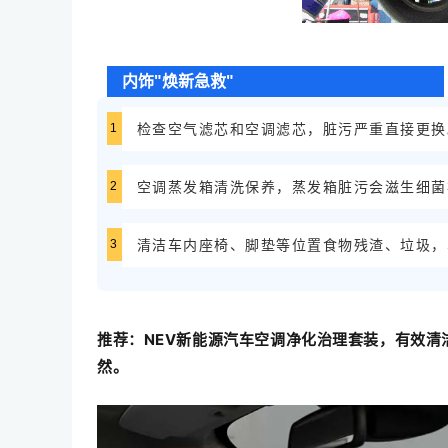
内饰"焕新急救"
1
检查空气滤芯和空调滤芯，脏污严重直接更换
2
空调蒸发箱清洗保养，蒸发箱脏污会滋生细菌
3
清洁车内座椅、脚垫等位置食物残渣、垃圾，
推荐：NEV新能源汽车空调净化治理套装，有效
然。