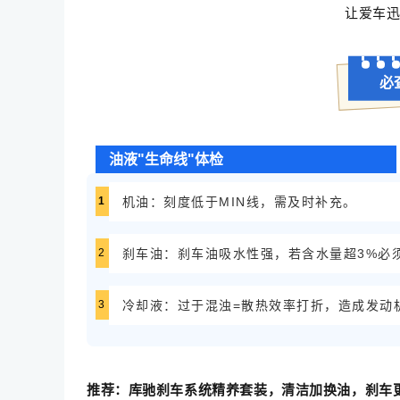
让爱车
必
油液"生命线"体检
1
机油：刻度低于MIN线，需及时补充。
2
刹车油：刹车油吸水性强，若含水量超3%必
3
冷却液：过于混浊=散热效率打折，造成发动
推荐：库驰刹车系统精养套装，清洁加换油，刹车