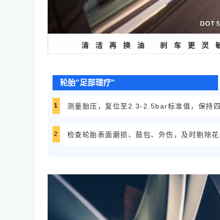
轮胎"足部理疗"
1
测量胎压，复位至2.3-2.5bar标准值，保持
2
检查轮胎表面磨损、鼓包、外伤，及时剔除花