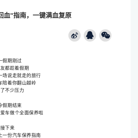
回血"指南，一键满血复原
一假期刚过
朋友都趁着假期
一场说走就走的旅行
车陪着你翻山越岭
受了不少压力
今假期结束
给爱车
做个全面保养啦
接下来
上一份汽车保养指南