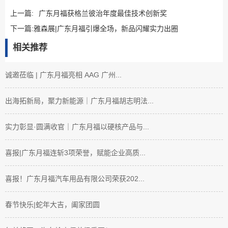
上一篇:
广东月福获格兰彼治年度最佳技术创新奖
下一篇:
雅森展|广东月福引爆全场，新品闪耀实力出圈
相关推荐
诚邀莅临 | 广东月福亮相 AAG 广州...
出海拓新局，聚力新能源｜广东月福胡志明法...
实力彰显·圆满收官｜广东月福以硬核产品与...
喜报|广东月福连斩3项荣誉，赋能企业高质...
喜报！广东月福汽车用品有限公司荣获202...
春节快乐|蛇年大吉，阖家团圆