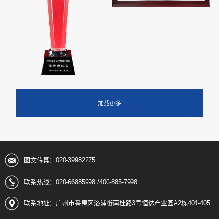
图文传真：020-39982275
联系热线：020-66885998 /400-885-7998
联系地址：广州市番禺区洛浦街南桂路3号恒达产业园A2栋401-405