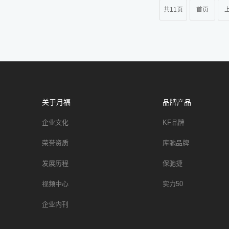
共11页
首页
关于月福
品牌产品
企业文化
KF品牌
荣誉资质
库驰品牌
发展历程
保驰捷
视频中心
实力50
企业内刊