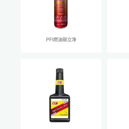
PFI燃油碳立净