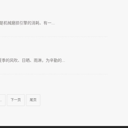
机械磨损引擎的消耗、有一...
的风吹、日晒、雨淋，为辛勤的...
..
下一页
尾页