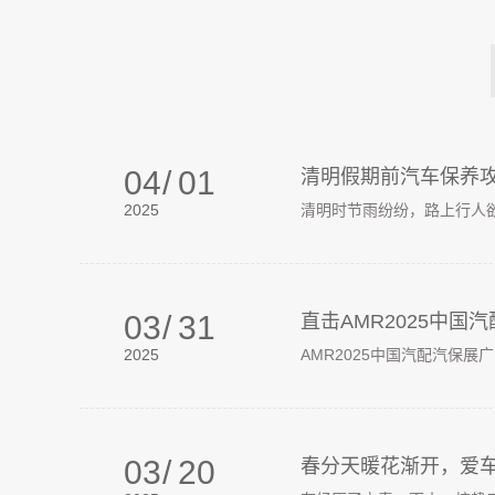
04
/
01
清明假期前汽车保养
2025
清明时节雨纷纷，路上行人欲
03
/
31
直击AMR2025中国
2025
AMR2025中国汽配汽保展广东
03
/
20
春分天暖花渐开，爱车