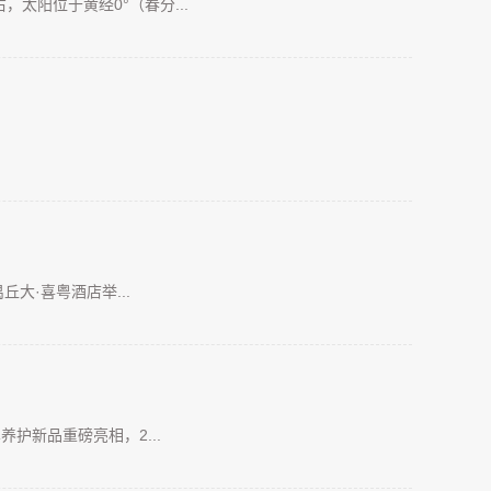
太阳位于黄经0°（春分...
丘大·喜粤酒店举...
养护新品重磅亮相，2...