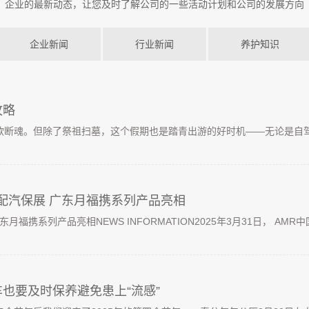
企业的最新动态，让您及时了解公司的一些活动计划和公司的发展方向
企业新闻
行业新闻
养护知识
攻略
断魂。但除了祭祖扫墓，这个假期也是踏青出游的好时机——无论是自驾返
汽配汽保展 广东月福携系列产品亮相
月福携系列产品亮相NEWS INFORMATION2025年3月31日， AMR中国
也要及时保养避免患上“流感”