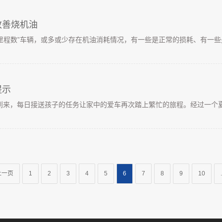
改善烧机油
高里程数”车辆，或多或少存在机油消耗情况，有一些是正常的损耗、有一些是
提示
来，每日接送孩子的任务让家中的爱车再次踏上繁忙的旅程。经过一个夏季
上一页
1
2
3
4
5
6
7
8
9
10
.