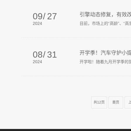
09
/
27
引擎动态修复，有效
2024
目前，市场上的“高龄”、“
08
/
31
开学季！汽车守护小
2024
开学啦！随着九月开学季的到
共12页
首页