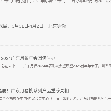
个节气后我们迎来了2025年的第四个节气——春分每年公历3月20日左右，
汽保展，3月31日-4月2日，北京等你
2024广东月福年会圆满举办
局，芯创未来 ——广东月福2024年表彰大会暨展望2025新年年会于广州番禺
克福展！广东月福携系列产品重磅亮相
4上海法兰克福展在中国·国家会展中心（上海）如期开幕，广东月福携系列汽车